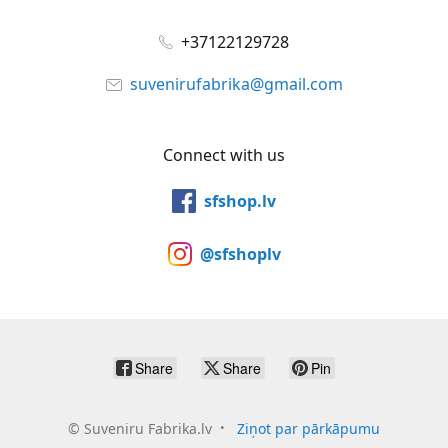
+37122129728
suvenirufabrika@gmail.com
Connect with us
sfshop.lv
@sfshoplv
Share
Share
Pin
©
Suveniru Fabrika.lv
Ziņot par pārkāpumu