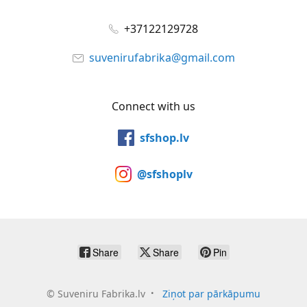
+37122129728
suvenirufabrika@gmail.com
Connect with us
sfshop.lv
@sfshoplv
Share
Share
Pin
©
Suveniru Fabrika.lv
Ziņot par pārkāpumu