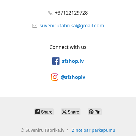
+37122129728
suvenirufabrika@gmail.com
Connect with us
sfshop.lv
@sfshoplv
Share
Share
Pin
©
Suveniru Fabrika.lv
Ziņot par pārkāpumu