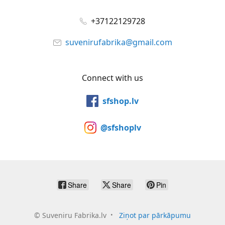
+37122129728
suvenirufabrika@gmail.com
Connect with us
sfshop.lv
@sfshoplv
Share
Share
Pin
©
Suveniru Fabrika.lv
Ziņot par pārkāpumu