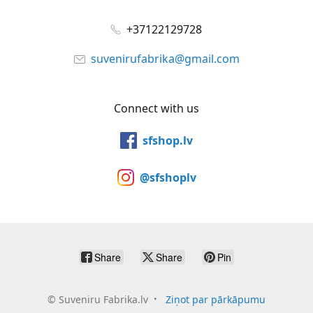
+37122129728
suvenirufabrika@gmail.com
Connect with us
sfshop.lv
@sfshoplv
Share
Share
Pin
©
Suveniru Fabrika.lv
Ziņot par pārkāpumu