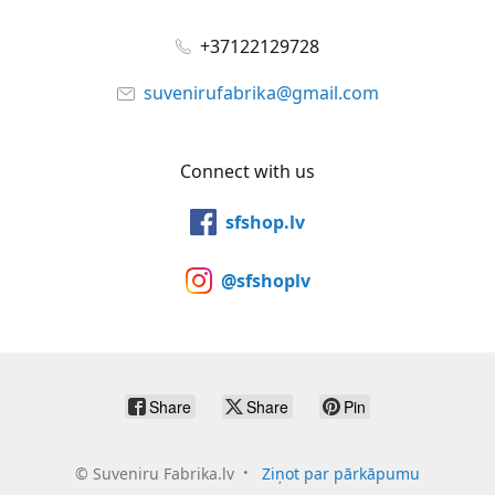
+37122129728
suvenirufabrika@gmail.com
Connect with us
sfshop.lv
@sfshoplv
Share
Share
Pin
©
Suveniru Fabrika.lv
Ziņot par pārkāpumu