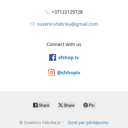
+37122129728
suvenirufabrika@gmail.com
Connect with us
sfshop.lv
@sfshoplv
Share
Share
Pin
©
Suveniru Fabrika.lv
Ziņot par pārkāpumu