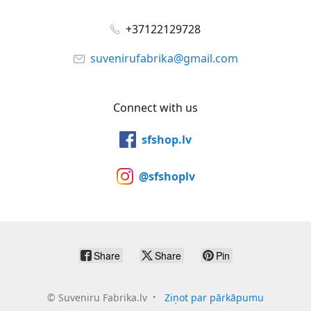
+37122129728
suvenirufabrika@gmail.com
Connect with us
sfshop.lv
@sfshoplv
Share
Share
Pin
©
Suveniru Fabrika.lv
Ziņot par pārkāpumu