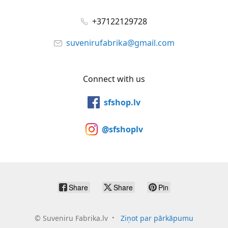
+37122129728
suvenirufabrika@gmail.com
Connect with us
sfshop.lv
@sfshoplv
Share
Share
Pin
©
Suveniru Fabrika.lv
Ziņot par pārkāpumu