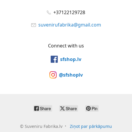
+37122129728
suvenirufabrika@gmail.com
Connect with us
sfshop.lv
@sfshoplv
Share
Share
Pin
©
Suveniru Fabrika.lv
Ziņot par pārkāpumu