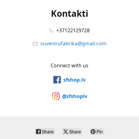
Kontakti
+37122129728
suvenirufabrika@gmail.com
Connect with us
sfshop.lv
@sfshoplv
Share
Share
Pin