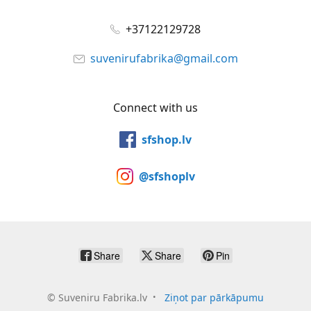
+37122129728
suvenirufabrika@gmail.com
Connect with us
sfshop.lv
@sfshoplv
Share
Share
Pin
©
Suveniru Fabrika.lv
Ziņot par pārkāpumu