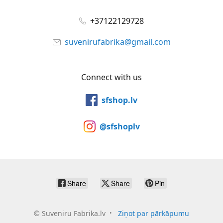
+37122129728
suvenirufabrika@gmail.com
Connect with us
sfshop.lv
@sfshoplv
Share
Share
Pin
©
Suveniru Fabrika.lv
Ziņot par pārkāpumu