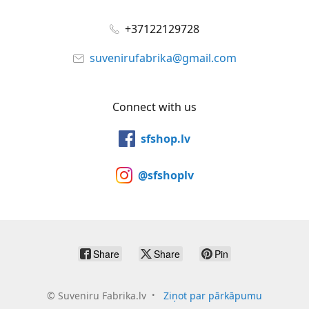
+37122129728
suvenirufabrika@gmail.com
Connect with us
sfshop.lv
@sfshoplv
Share
Share
Pin
©
Suveniru Fabrika.lv
Ziņot par pārkāpumu