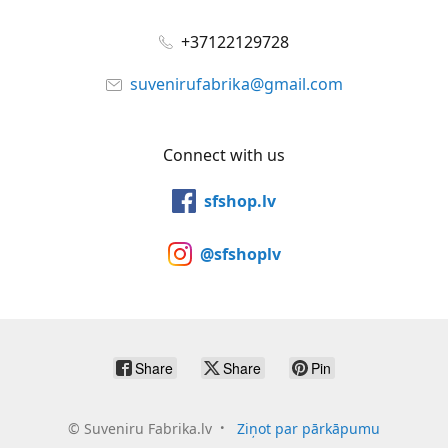
+37122129728
suvenirufabrika@gmail.com
Connect with us
sfshop.lv
@sfshoplv
Share
Share
Pin
©
Suveniru Fabrika.lv
Ziņot par pārkāpumu