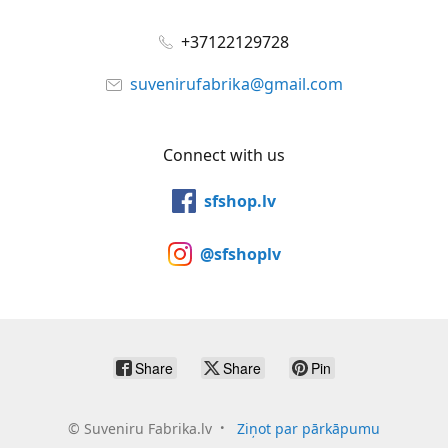
+37122129728
suvenirufabrika@gmail.com
Connect with us
sfshop.lv
@sfshoplv
Share
Share
Pin
©
Suveniru Fabrika.lv
Ziņot par pārkāpumu