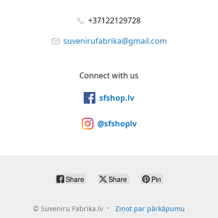
+37122129728
suvenirufabrika@gmail.com
Connect with us
sfshop.lv
@sfshoplv
Share
Share
Pin
©
Suveniru Fabrika.lv
Ziņot par pārkāpumu