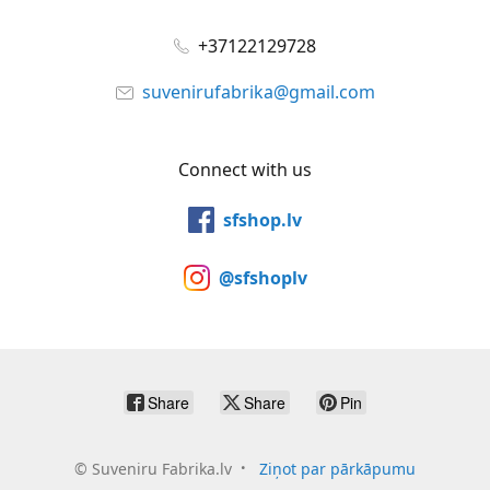
+37122129728
suvenirufabrika@gmail.com
Connect with us
sfshop.lv
@sfshoplv
Share
Share
Pin
©
Suveniru Fabrika.lv
Ziņot par pārkāpumu