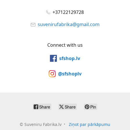
+37122129728
suvenirufabrika@gmail.com
Connect with us
sfshop.lv
@sfshoplv
Share
Share
Pin
©
Suveniru Fabrika.lv
Ziņot par pārkāpumu