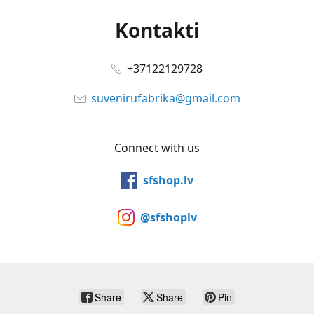
Kontakti
+37122129728
suvenirufabrika@gmail.com
Connect with us
sfshop.lv
@sfshoplv
Share
Share
Pin